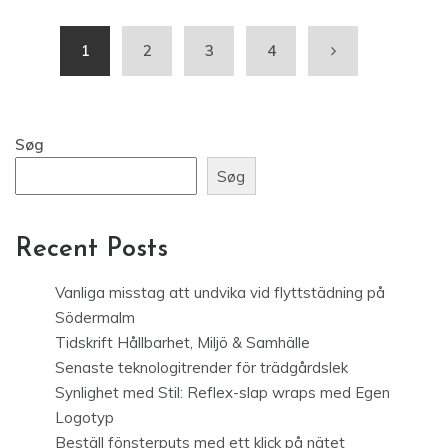
1
2
3
4
Søg
Søg
Recent Posts
Vanliga misstag att undvika vid flyttstädning på
Södermalm
Tidskrift Hållbarhet, Miljö & Samhälle
Senaste teknologitrender för trädgårdslek
Synlighet med Stil: Reflex-slap wraps med Egen
Logotyp
Beställ fönsterputs med ett klick på nätet